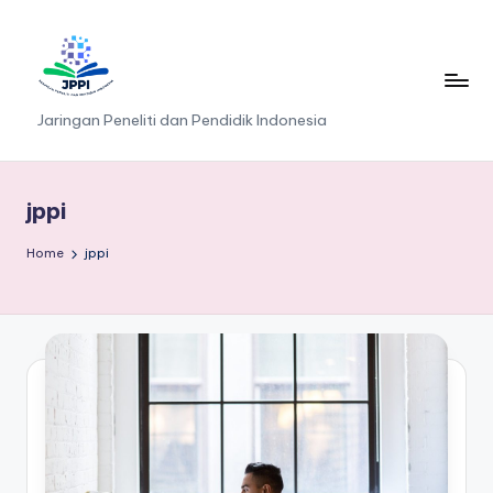
Skip
to
content
J
Jaringan Peneliti dan Pendidik Indonesia
P
P
jppi
I
Home
jppi